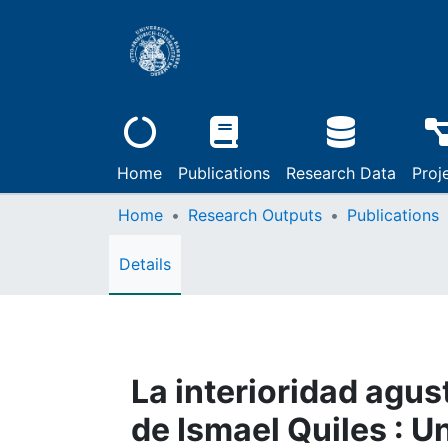
Home
Publications
Research Data
Proj
Home
Research Outputs
Publications
Details
La interioridad agus
de Ismael Quiles : U