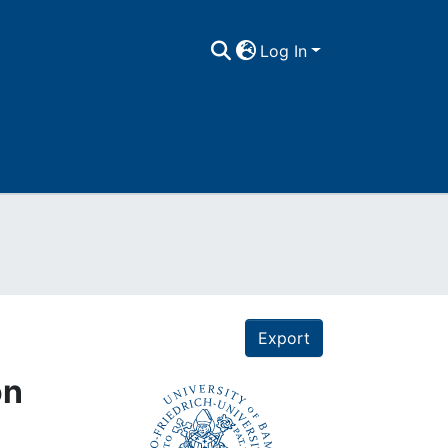
Log In
Export
ón