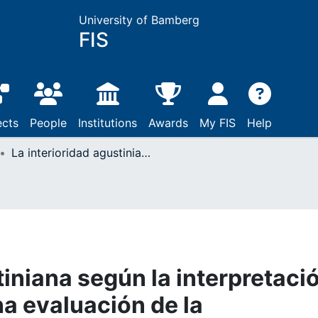
University of Bamberg
FIS
ects
People
Institutions
Awards
My FIS
Help
La interioridad agustiniana según la interpretación de Ismael Quiles : Una evaluación de la antropología filosófica in- sistencial desde la perspectiva onto-triádica
tiniana según la interpretaci
na evaluación de la