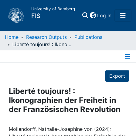
University of Bamberg
(current)
FIS
Log In
Home
Home
Research Outputs
Publications
Liberté toujours! : Ikonographien der Freiheit in der Französischen Revolution
Publications
Details
Research Data
Export
Projects
Liberté toujours! :
Ikonographien der Freiheit in
People
der Französischen Revolution
Institutions
Möllendorff, Nathalie-Josephine von (2024):