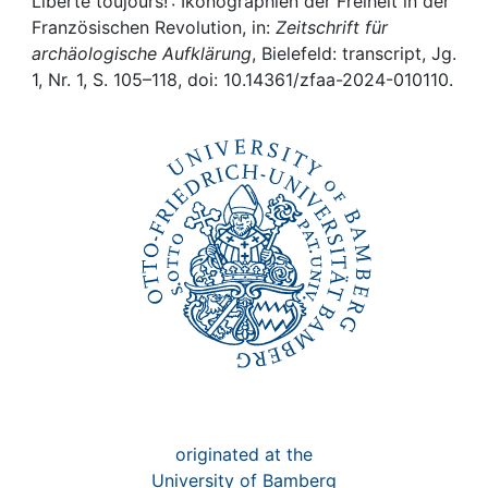
Awards
Liberté toujours! : Ikonographien der Freiheit in der
Französischen Revolution, in:
Zeitschrift für
archäologische Aufklärung
, Bielefeld: transcript, Jg.
My FIS
1, Nr. 1, S. 105–118, doi: 10.14361/zfaa-2024-010110.
Help
originated at the
University of Bamberg