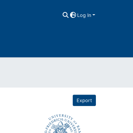
Log In
Export