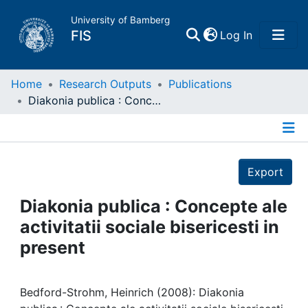
University of Bamberg
(current)
FIS
Log In
Home
Home
Research Outputs
Publications
Diakonia publica : Concepte ale activitatii sociale bisericesti in present
Publications
Details
Research Data
Export
Projects
Diakonia publica : Concepte ale
activitatii sociale bisericesti in
People
present
Institutions
Bedford-Strohm, Heinrich (2008): Diakonia