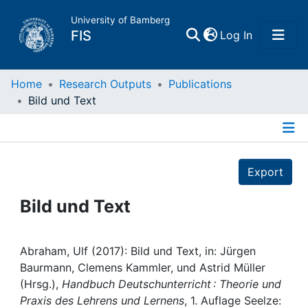
University of Bamberg
(current)
FIS
Log In
Home
Home
Research Outputs
Publications
Bild und Text
Publications
Details
Research Data
Export
Projects
Bild und Text
People
Abraham, Ulf (2017): Bild und Text, in: Jürgen
Baurmann, Clemens Kammler, und Astrid Müller
Institutions
(Hrsg.),
Handbuch Deutschunterricht : Theorie und
Praxis des Lehrens und Lernens
, 1. Auflage Seelze: