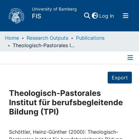
University of Bamberg
(current)
FIS
Log In
Home
Home
Research Outputs
Publications
Theologisch-Pastorales Institut für berufsbegleitende Bildung (TPI)
Publications
Details
Research Data
Export
Projects
Theologisch-Pastorales
Institut für berufsbegleitende
People
Bildung (TPI)
Institutions
Schöttler, Heinz-Günther (2000): Theologisch-