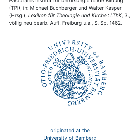
Awards
Pastorales Institut für berufsbegleitende Bildung
(TPI), in: Michael Buchberger und Walter Kasper
(Hrsg.),
Lexikon für Theologie und Kirche : LThK
, 3.,
My FIS
völlig neu bearb. Aufl. Freiburg u.a., S. Sp. 1462.
Help
originated at the
University of Bamberg