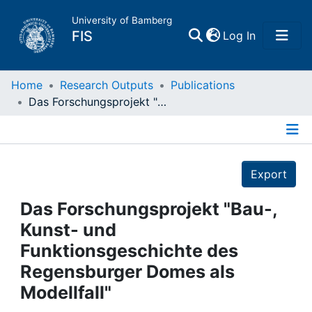
University of Bamberg
(current)
FIS
Log In
Home
Home
Research Outputs
Publications
Das Forschungsprojekt "Bau-, Kunst- und Funktionsgeschichte des Regensburger Domes als Modellfall"
Publications
Details
Research Data
Export
Projects
Das Forschungsprojekt "Bau-,
Kunst- und
People
Funktionsgeschichte des
Regensburger Domes als
Institutions
Modellfall"