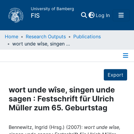
University of Bamberg
(current)
FIS
Log In
Home
Home
Research Outputs
Publications
wort unde wîse, singen unde sagen : Festschrift für Ulrich Müller zum 65. Geburtstag
Publications
Details
Research Data
Export
Projects
wort unde wîse, singen unde
sagen : Festschrift für Ulrich
People
Müller zum 65. Geburtstag
Institutions
Bennewitz, Ingrid (Hrsg.) (2007):
wort unde wîse,