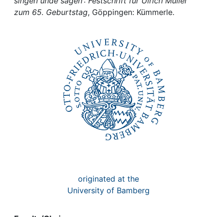
Awards
singen unde sagen : Festschrift für Ulrich Müller
zum 65. Geburtstag
, Göppingen: Kümmerle.
My FIS
Help
originated at the
University of Bamberg