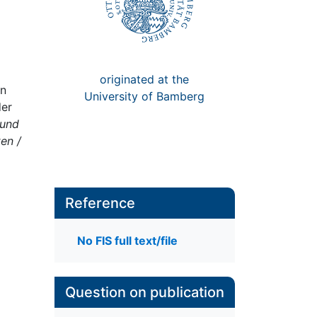
originated at the
on
University of Bamberg
der
 und
en /
Reference
No FIS full text/file
Question on publication