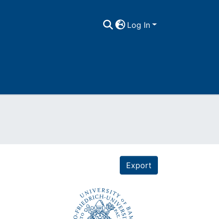
Log In
Export