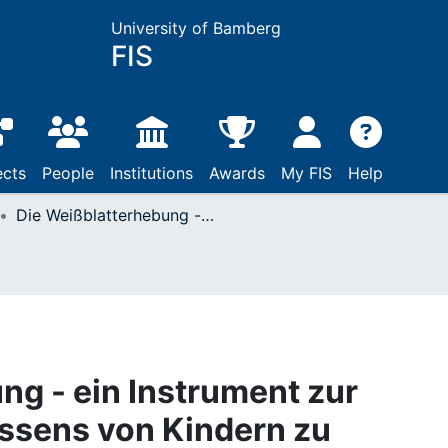
University of Bamberg
FIS
ects
People
Institutions
Awards
My FIS
Help
Die Weißblatterhebung - ein Instrument zur Erhebung des Vorwissens von Kindern zu geometrischen Begriffen in der Grundschule ; in: Tagungsband Arbeitskreis Geometrie in der GDM
ng - ein Instrument zur
ssens von Kindern zu