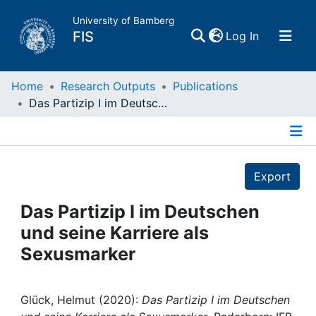
University of Bamberg
(current)
FIS
Log In
Home
Home
Research Outputs
Publications
Das Partizip I im Deutschen und seine Karriere als Sexusmarker
Publications
Details
Research Data
Export
Projects
Das Partizip I im Deutschen
und seine Karriere als
People
Sexusmarker
Institutions
Glück, Helmut (2020):
Das Partizip I im Deutschen