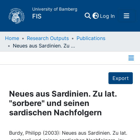
University of Bamberg
(current)
FIS
Log In
Home
Home
Research Outputs
Publications
Neues aus Sardinien. Zu lat. "sorbere" und seinen sardischen Nachfolgern
Publications
Details
Research Data
Export
Projects
Neues aus Sardinien. Zu lat.
"sorbere" und seinen
People
sardischen Nachfolgern
Institutions
Burdy, Philipp (2003): Neues aus Sardinien. Zu lat.