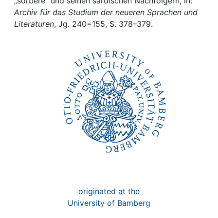
Awards
„sorbere“ und seinen sardischen Nachfolgern, in:
Archiv für das Studium der neueren Sprachen und
Literaturen
, Jg. 240=155, S. 378–379.
My FIS
Help
originated at the
University of Bamberg