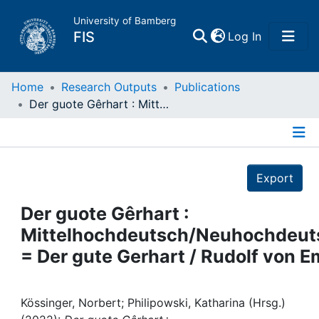
University of Bamberg
(current)
FIS
Log In
Home
Home
Research Outputs
Publications
Der guote Gêrhart : Mittelhochdeutsch/Neuhochdeutsch = Der gute Gerhart / Rudolf von Ems
Publications
Details
Research Data
Export
Projects
Der guote Gêrhart :
Mittelhochdeutsch/Neuhochdeut
People
= Der gute Gerhart / Rudolf von E
Institutions
Kössinger, Norbert; Philipowski, Katharina (Hrsg.)