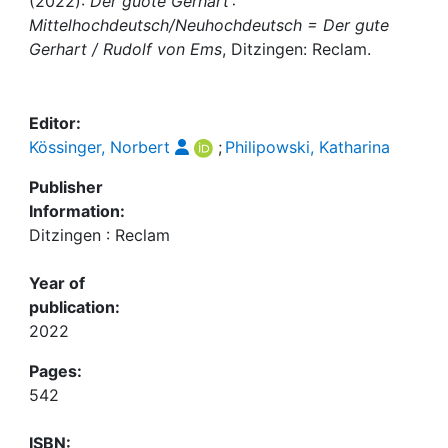
Awards
(2022):
Der guote Gêrhart :
Mittelhochdeutsch/Neuhochdeutsch = Der gute
Gerhart / Rudolf von Ems
, Ditzingen: Reclam.
My FIS
Help
Editor:
Kössinger, Norbert
;
Philipowski, Katharina
Publisher
Information:
Ditzingen : Reclam
Year of
publication:
2022
Pages:
542
ISBN: