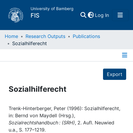
University of Bamberg
(current)
FIS
Log In
Home
Home
Research Outputs
Publications
Sozialhilferecht
Publications
Details
Research Data
Export
Projects
Sozialhilferecht
People
Trenk-Hinterberger, Peter (1996): Sozialhilferecht,
in: Bernd von Maydell (Hrsg.),
Institutions
Sozialrechtshandbuch : (SRH)
, 2. Aufl. Neuwied
u.a., S. 177–1219.