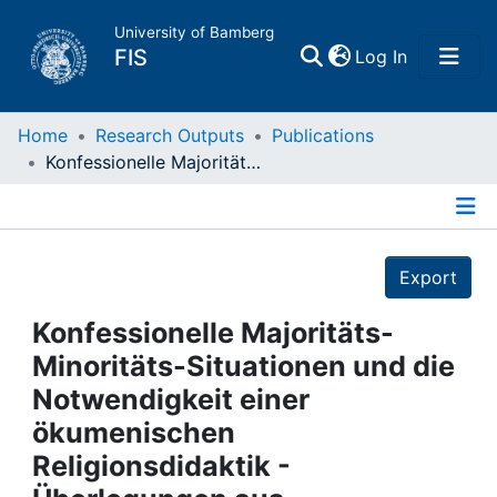
University of Bamberg
(current)
FIS
Log In
Home
Home
Research Outputs
Publications
Konfessionelle Majoritäts-Minoritäts-Situationen und die Notwendigkeit einer ökumenischen Religionsdidaktik - Überlegungen aus evangelischer Perspektive
Publications
Details
Research Data
Export
Projects
Konfessionelle Majoritäts-
Minoritäts-Situationen und die
People
Notwendigkeit einer
ökumenischen
Institutions
Religionsdidaktik -