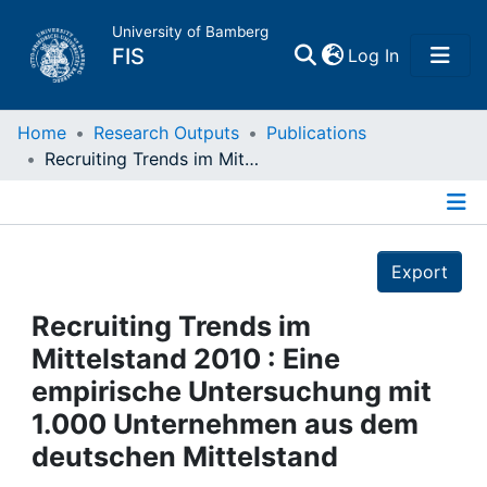
University of Bamberg
(current)
FIS
Log In
Home
Home
Research Outputs
Publications
Recruiting Trends im Mittelstand 2010 : Eine empirische Untersuchung mit 1.000 Unternehmen aus dem deutschen Mittelstand
Publications
Details
Research Data
Export
Projects
Recruiting Trends im
Mittelstand 2010 : Eine
People
empirische Untersuchung mit
1.000 Unternehmen aus dem
Institutions
deutschen Mittelstand