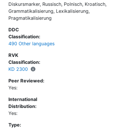
Diskursmarker, Russisch, Polnisch, Kroatisch,
Lexikalisierungs- oder Pragmatikalisierungsprozess
Grammatikalisierung, Lexikalisierung,
charakterisiert werden kann.
Pragmatikalisierung
DDC
Classification:
490 Other languages
RVK
Classification:
KD 2300
Peer Reviewed:
Yes:
International
Distribution:
Yes:
Type: