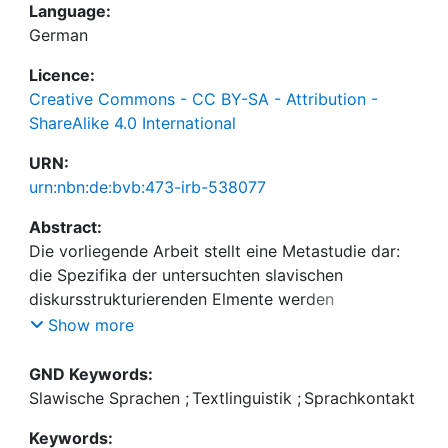
Language:
German
Licence:
Creative Commons - CC BY-SA - Attribution -
ShareAlike 4.0 International
URN:
urn:nbn:de:bvb:473-irb-538077
Abstract:
Die vorliegende Arbeit stellt eine Metastudie dar:
die Spezifika der untersuchten slavischen
diskursstrukturierenden Elmente werden
typologisch eingeordnet und hinsichtlich der Art
Show more
von Sprachkontakt und seiner Auswirkungen bei
der Entwicklung der DSEs beleuchtet.
GND Keywords:
Abschließend wird der Frage nachgegangen,
Slawische Sprachen
;
Textlinguistik
;
Sprachkontakt
inwiefern die Entstehung der untersuchten
Keywords:
Elemente als Grammatikalisierungs-,