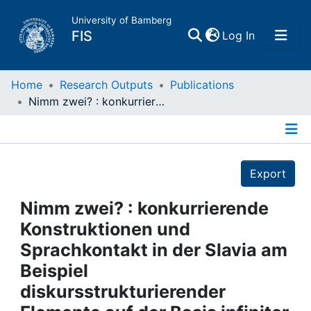
University of Bamberg
(current)
FIS
Log In
Home
Home
Research Outputs
Publications
Nimm zwei? : konkurrierende Konstruktionen und Sprachkontakt in der Slavia am Beispiel diskursstrukturierender Elemente auf der Basis infiniter verba dicendi
Publications
Details
Research Data
Export
Projects
Nimm zwei? : konkurrierende
Konstruktionen und
People
Sprachkontakt in der Slavia am
Beispiel
Institutions
diskursstrukturierender