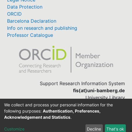
Data Protection
ORCID
Barcelona Declaration
Info on research and publishing
Professor Catalogue
Support Research Information System
fis(at)uni-bamberg.de
University Library
(0951) 863-1568
We collect and process your personal information for the
following purposes:
Authentication, Preferences,
Acknowledgement and Statistics
.
Built with
DSpace-CRIS software
Customize
Decline
That's ok