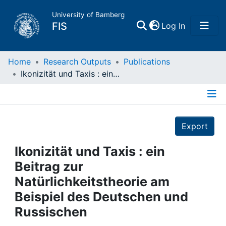
University of Bamberg
(current)
FIS
Log In
Home
Home
Research Outputs
Publications
Ikonizität und Taxis : ein Beitrag zur Natürlichkeitstheorie am Beispiel des Deutschen und Russischen
Publications
Details
Research Data
Export
Projects
Ikonizität und Taxis : ein
Beitrag zur
People
Natürlichkeitstheorie am
Beispiel des Deutschen und
Institutions
Russischen