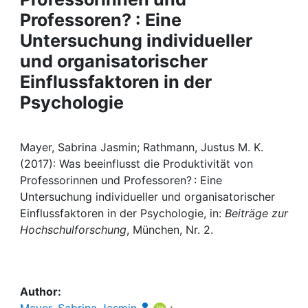
Professoren? : Eine
Institutions
Untersuchung individueller
und organisatorischer
Awards
Einflussfaktoren in der
My FIS
Psychologie
Help
Mayer, Sabrina Jasmin; Rathmann, Justus M. K.
(2017): Was beeinflusst die Produktivität von
Professorinnen und Professoren? : Eine
Untersuchung individueller und organisatorischer
Einflussfaktoren in der Psychologie, in:
Beiträge zur
Hochschulforschung
, München, Nr. 2.
Author:
Mayer, Sabrina Jasmin
;