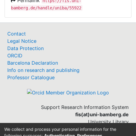
Permalink
https://fis.uni-
bamberg.de/handle/uniba/55922
Contact
Legal Notice
Data Protection
ORCID
Barcelona Declaration
Info on research and publishing
Professor Catalogue
Support Research Information System
fis(at)uni-bamberg.de
University Library
(0951) 863-1568
We collect and process your personal information for the
following purposes:
Authentication, Preferences,