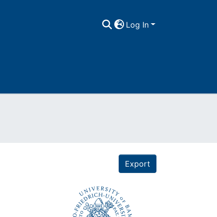
Log In
Export