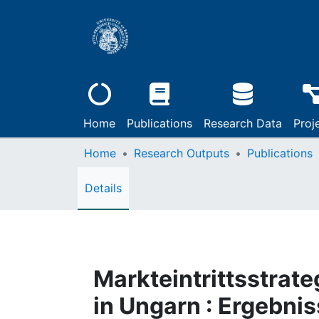
Home
Publications
Research Data
Proj
Home
Research Outputs
Publications
Details
Markteintrittsstrat
in Ungarn : Ergebni