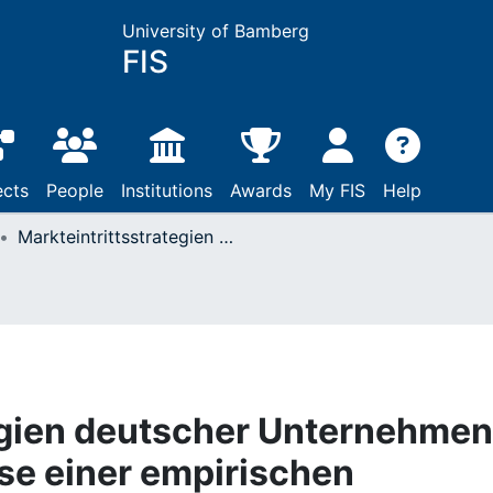
University of Bamberg
FIS
ects
People
Institutions
Awards
My FIS
Help
Markteintrittsstrategien deutscher Unternehmen in Ungarn : Ergebnisse einer empirischen Erhebung
egien deutscher Unternehmen
sse einer empirischen