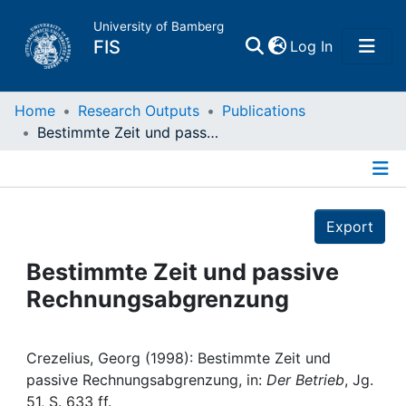
University of Bamberg
(current)
FIS
Log In
Home
Home
Research Outputs
Publications
Bestimmte Zeit und passive Rechnungsabgrenzung
Publications
Details
Research Data
Export
Projects
Bestimmte Zeit und passive
Rechnungsabgrenzung
People
Institutions
Crezelius, Georg (1998): Bestimmte Zeit und
passive Rechnungsabgrenzung, in:
Der Betrieb
, Jg.
51, S. 633 ff.