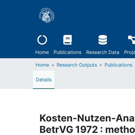
Home
Publications
Research Data
Proj
Home
Research Outputs
Publications
Details
Kosten-Nutzen-Anal
BetrVG 1972 : metho