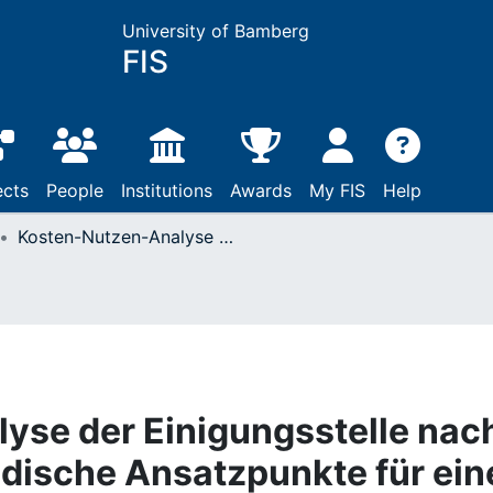
University of Bamberg
FIS
ects
People
Institutions
Awards
My FIS
Help
Kosten-Nutzen-Analyse der Einigungsstelle nach BetrVG 1972 : methodische Ansatzpunkte für eine ökonomisch-organisatorische Beurteilung
yse der Einigungsstelle nac
dische Ansatzpunkte für ein