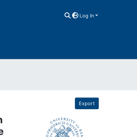
Log In
Export
h
e