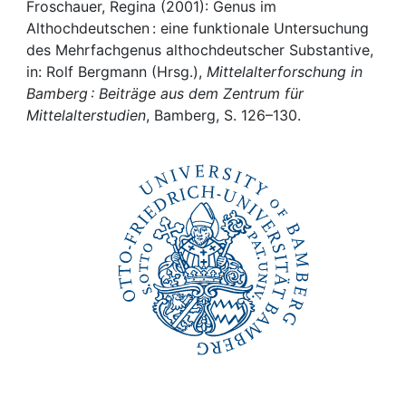
Awards
Froschauer, Regina (2001): Genus im
Althochdeutschen : eine funktionale Untersuchung
My FIS
des Mehrfachgenus althochdeutscher Substantive,
in: Rolf Bergmann (Hrsg.),
Mittelalterforschung in
Bamberg : Beiträge aus dem Zentrum für
Help
Mittelalterstudien
, Bamberg, S. 126–130.