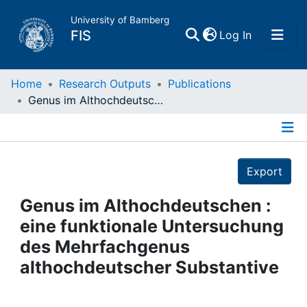
University of Bamberg
(current)
FIS
Log In
Home
Home
Research Outputs
Publications
Genus im Althochdeutschen : eine funktionale Untersuchung des Mehrfachgenus althochdeutscher Substantive
Publications
Details
Research Data
Export
Projects
Genus im Althochdeutschen :
eine funktionale Untersuchung
People
des Mehrfachgenus
althochdeutscher Substantive
Institutions