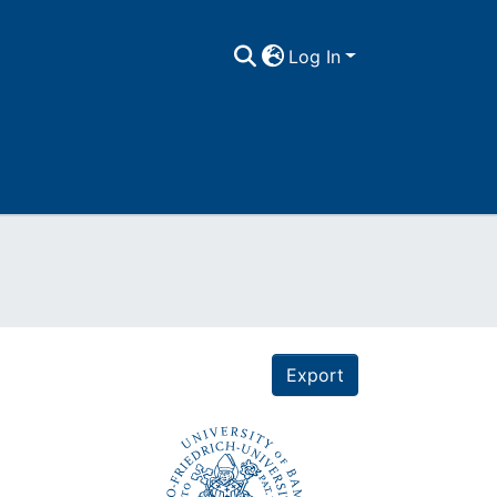
Log In
Export