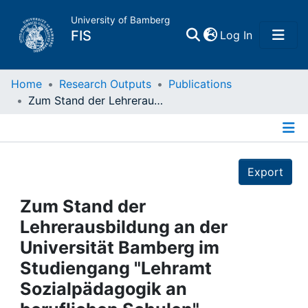
University of Bamberg
(current)
FIS
Log In
Home
Home
Research Outputs
Publications
Zum Stand der Lehrerausbildung an der Universität Bamberg im Studiengang "Lehramt Sozialpädagogik an beruflichen Schulen"
Publications
Details
Research Data
Export
Projects
Zum Stand der
Lehrerausbildung an der
People
Universität Bamberg im
Studiengang "Lehramt
Institutions
Sozialpädagogik an