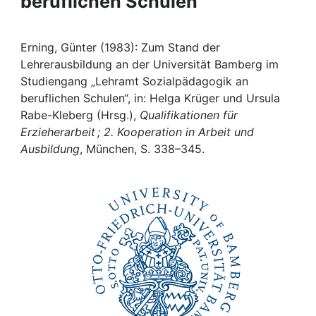
beruflichen Schulen"
Awards
My FIS
Erning, Günter (1983): Zum Stand der
Lehrerausbildung an der Universität Bamberg im
Help
Studiengang „Lehramt Sozialpädagogik an
beruflichen Schulen“, in: Helga Krüger und Ursula
Rabe-Kleberg (Hrsg.),
Qualifikationen für
Erzieherarbeit ; 2. Kooperation in Arbeit und
Ausbildung
, München, S. 338–345.