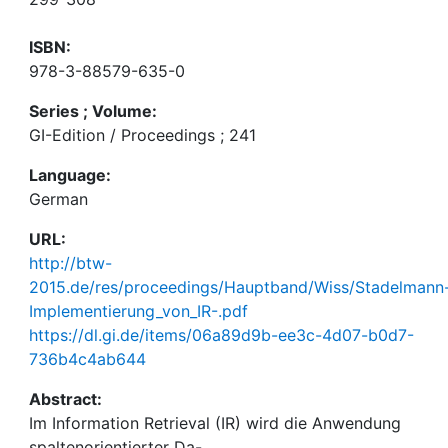
ISBN:
978-3-88579-635-0
Series ; Volume:
GI-Edition / Proceedings ; 241
Language:
German
URL:
http://btw-
2015.de/res/proceedings/Hauptband/Wiss/Stadelmann
Implementierung_von_IR-.pdf
https://dl.gi.de/items/06a89d9b-ee3c-4d07-b0d7-
736b4c4ab644
Abstract:
Im Information Retrieval (IR) wird die Anwendung
spaltenorientierter Da-