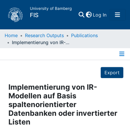
University of Bamberg
(current)
FIS
Log In
Home
Home
Research Outputs
Publications
Implementierung von IR-Modellen auf Basis spaltenorientierter Datenbanken oder invertierter Listen
Publications
Details
Research Data
Export
Projects
Implementierung von IR-
Modellen auf Basis
People
spaltenorientierter
Datenbanken oder invertierter
Institutions
Listen