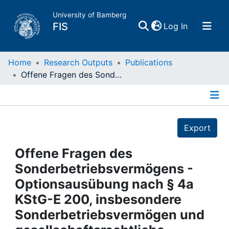
University of Bamberg
(current)
FIS
Log In
Home
Home
Research Outputs
Publications
Offene Fragen des Sonderbetriebsvermögens - Optionsausübung nach § 4a KStG-E 200, insbesondere Sonderbetriebsvermögen und gesellschaftsrechtliche Vorfragen
Publications
Details
Research Data
Export
Projects
Offene Fragen des
Sonderbetriebsvermögens -
People
Optionsausübung nach § 4a
KStG-E 200, insbesondere
Institutions
Sonderbetriebsvermögen und