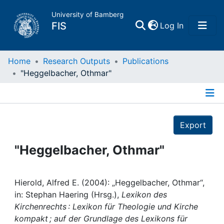
University of Bamberg
(current)
FIS
Log In
Home
Home
Research Outputs
Publications
"Heggelbacher, Othmar"
Publications
Details
Research Data
Export
Projects
"Heggelbacher, Othmar"
People
Hierold, Alfred E. (2004): „Heggelbacher, Othmar“,
in: Stephan Haering (Hrsg.),
Lexikon des
Institutions
Kirchenrechts : Lexikon für Theologie und Kirche
kompakt ; auf der Grundlage des Lexikons für