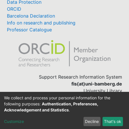
Data Protection
ORCID
Barcelona Declaration
Info on research and publishing
Professor Catalogue
Support Research Information System
fis(at)uni-bamberg.de
University Library
(0951) 863-1568
We collect and process your personal information for the
following purposes:
Authentication, Preferences,
Acknowledgement and Statistics
.
Built with
DSpace-CRIS software
Customize
Decline
That's ok
Cookie settings