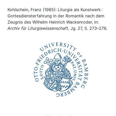
Awards
Kohlschein, Franz (1985): Liturgie als Kunstwerk :
My FIS
Gottesdiensterfahrung in der Romantik nach dem
Zeugnis des Wilhelm Heinrich Wackenroder, in:
Help
Archiv für Liturgiewissenschaft
, Jg. 27, S. 273–276.