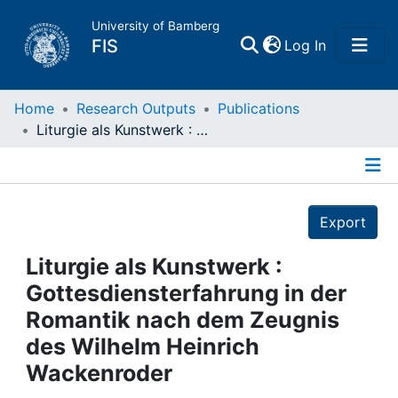
University of Bamberg
(current)
FIS
Log In
Home
Home
Research Outputs
Publications
Liturgie als Kunstwerk : Gottesdiensterfahrung in der Romantik nach dem Zeugnis des Wilhelm Heinrich Wackenroder
Publications
Details
Research Data
Export
Projects
Liturgie als Kunstwerk :
Gottesdiensterfahrung in der
People
Romantik nach dem Zeugnis
des Wilhelm Heinrich
Institutions
Wackenroder