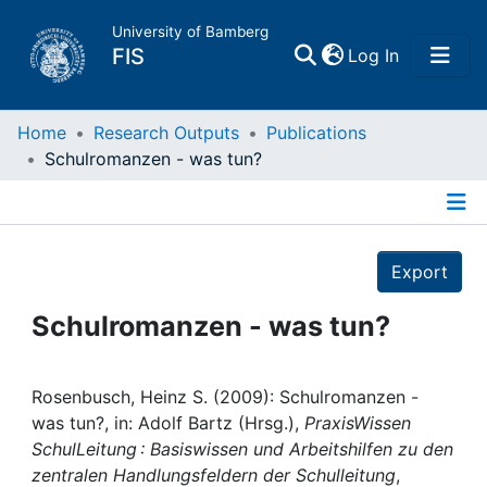
University of Bamberg
(current)
FIS
Log In
Home
Home
Research Outputs
Publications
Schulromanzen - was tun?
Publications
Details
Research Data
Export
Projects
Schulromanzen - was tun?
People
Rosenbusch, Heinz S. (2009): Schulromanzen -
was tun?, in: Adolf Bartz (Hrsg.),
PraxisWissen
Institutions
SchulLeitung : Basiswissen und Arbeitshilfen zu den
zentralen Handlungsfeldern der Schulleitung
,