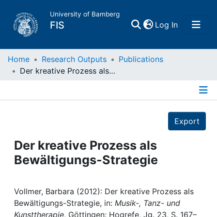
University of Bamberg
(current)
FIS
Log In
Home
Home
Research Outputs
Publications
Der kreative Prozess als Bewältigungs-Strategie
Publications
Details
Research Data
Export
Projects
Der kreative Prozess als
Bewältigungs-Strategie
People
Institutions
Vollmer, Barbara (2012): Der kreative Prozess als
Bewältigungs-Strategie, in:
Musik-, Tanz- und
Kunsttherapie
, Göttingen: Hogrefe, Jg. 23, S. 167–