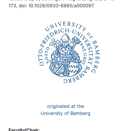
Awards
173, doi: 10.1026/0933-6885/a000097.
My FIS
Help
originated at the
University of Bamberg
Faculty/Chair: