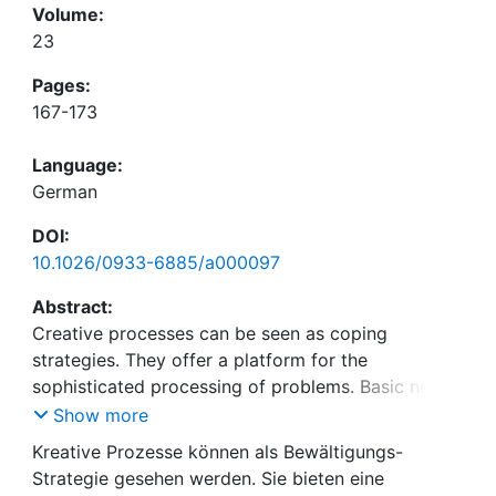
Volume:
23
Pages:
167-173
Language:
German
DOI:
10.1026/0933-6885/a000097
Abstract:
Creative processes can be seen as coping
strategies. They offer a platform for the
sophisticated processing of problems. Basic needs
are satisfied. During the artistic work, self-efficacy
Show more
signals are generated and certainty is increased
Kreative Prozesse können als Bewältigungs-
through the esthetic problem solving process. An
Strategie gesehen werden. Sie bieten eine
affiliative need fulfilment can develop and the