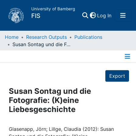
University of Bamberg
(current)
FIS
Log In
Home
Home
Research Outputs
Publications
Susan Sontag und die Fotografie: (K)eine Liebesgeschichte
Publications
Details
Research Data
Export
Projects
Susan Sontag und die
Fotografie: (K)eine
People
Liebesgeschichte
Institutions
Glasenapp, Jörn; Lillge, Claudia (2012): Susan