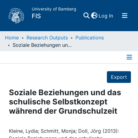
University of Bamberg
(current)
FIS
Log In
Home
Home
Research Outputs
Publications
Soziale Beziehungen und das schulische Selbstkonzept während der Grundschulzeit
Publications
Details
Research Data
Export
Projects
Soziale Beziehungen und das
schulische Selbstkonzept
People
während der Grundschulzeit
Institutions
Kleine, Lydia; Schmitt, Monja; Doll, Jörg (2013):