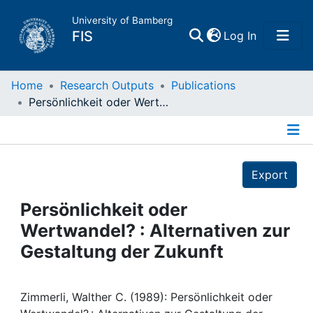
University of Bamberg
(current)
FIS
Log In
Home
Home
Research Outputs
Publications
Persönlichkeit oder Wertwandel? : Alternativen zur Gestaltung der Zukunft
Publications
Details
Research Data
Export
Projects
Persönlichkeit oder
Wertwandel? : Alternativen zur
People
Gestaltung der Zukunft
Institutions
Zimmerli, Walther C. (1989): Persönlichkeit oder