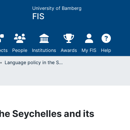
University of Bamberg
FIS
ects
People
Institutions
Awards
My FIS
Help
Language policy in the Seychelles and its consequences
he Seychelles and its