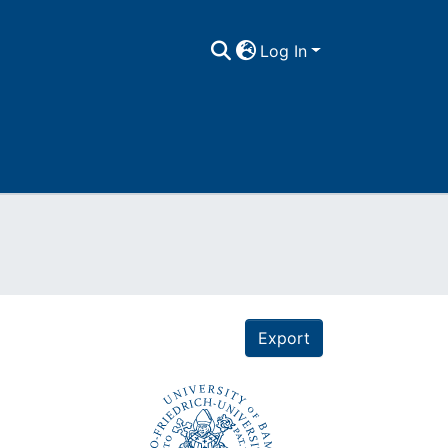
Log In
Export