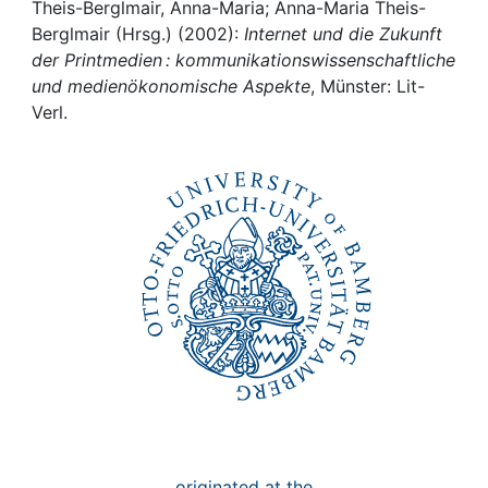
Awards
Theis-Berglmair, Anna-Maria; Anna-Maria Theis-
Berglmair (Hrsg.) (2002):
Internet und die Zukunft
My FIS
der Printmedien : kommunikationswissenschaftliche
und medienökonomische Aspekte
, Münster: Lit-
Verl.
Help
originated at the