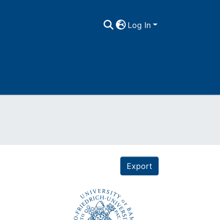
Log In
Export