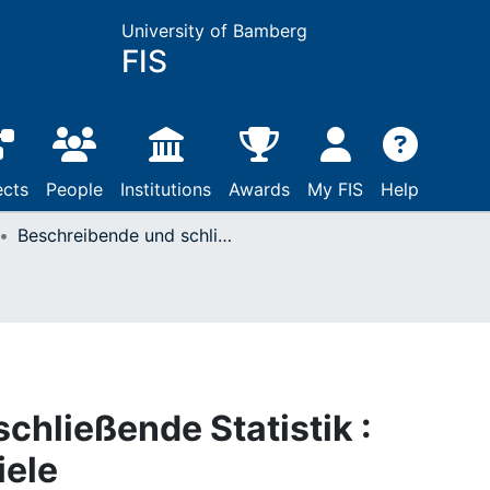
University of Bamberg
FIS
ects
People
Institutions
Awards
My FIS
Help
Beschreibende und schließende Statistik : Aufgaben und Beispiele
chließende Statistik :
iele