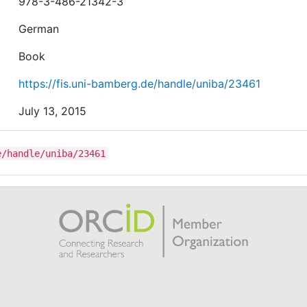
978-3-486-21342-3
German
Book
https://fis.uni-bamberg.de/handle/uniba/23461
July 13, 2015
e/handle/uniba/23461