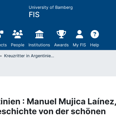
University of Bamberg
FIS
ects
People
Institutions
Awards
My FIS
Help
Kreuzritter in Argentinien : Manuel Mujica Laínez, "El Unicornio (Die Geschichte von der schönen Melusine)", und die deutschen Leser
tinien : Manuel Mujica Laínez
Geschichte von der schönen