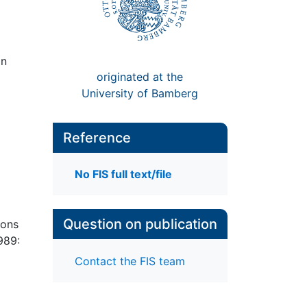
on
originated at the
University of Bamberg
Reference
No FIS full text/file
Question on publication
ions
989:
Contact the FIS team