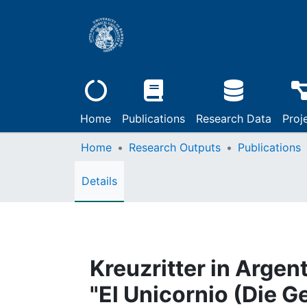
Home
Publications
Research Data
Proj
Home
Research Outputs
Publications
Details
Kreuzritter in Argen
"El Unicornio (Die 