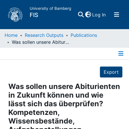
University of Bamberg
(current)
FIS
Log In
Home
Home
Research Outputs
Publications
Was sollen unsere Abiturienten in Zukunft können und wie lässt sich das überprüfen? Kompetenzen, Wissensbestände, Aufgabenstellungen
Publications
Details
Research Data
Export
Projects
Was sollen unsere Abiturienten
in Zukunft können und wie
People
lässt sich das überprüfen?
Kompetenzen,
Institutions
Wissensbestände,