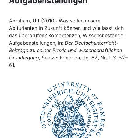
Aufgabenstellungen
Awards
My FIS
Abraham, Ulf (2010): Was sollen unsere
Abiturienten in Zukunft können und wie lässt sich
Help
das überprüfen? Kompetenzen, Wissensbestände,
Aufgabenstellungen, in:
Der Deutschunterricht :
Beiträge zu seiner Praxis und wissenschaftlichen
Grundlegung
, Seelze: Friedrich, Jg. 62, Nr. 1, S. 52–
61.