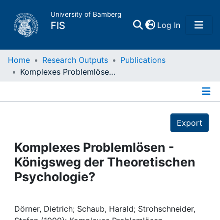
University of Bamberg
(current)
FIS
Log In
Home
Home
Research Outputs
Publications
Komplexes Problemlösen - Königsweg der Theoretischen Psychologie?
Publications
Details
Research Data
Export
Projects
Komplexes Problemlösen -
Königsweg der Theoretischen
People
Psychologie?
Institutions
Dörner, Dietrich; Schaub, Harald; Strohschneider,