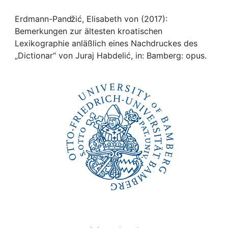
Awards
Erdmann-Panǆić, Elisabeth von (2017):
My FIS
Bemerkungen zur ältesten kroatischen
Lexikographie anläßlich eines Nachdruckes des
Help
„Dictionar“ von Juraj Habdelić, in: Bamberg: opus.