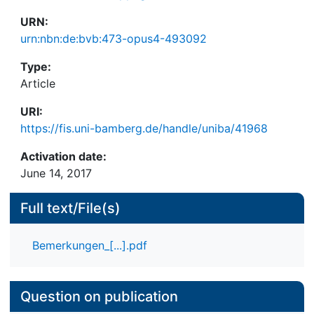
URN:
urn:nbn:de:bvb:473-opus4-493092
Type:
Article
URI:
https://fis.uni-bamberg.de/handle/uniba/41968
Activation date:
June 14, 2017
Full text/File(s)
Bemerkungen_[...].pdf
Question on publication