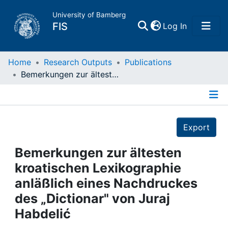
University of Bamberg
(current)
FIS
Log In
Home
Home
Research Outputs
Publications
Bemerkungen zur ältesten kroatischen Lexikographie anläßlich eines Nachdruckes des „Dictionar" von Juraj Habdelić
Publications
Details
Research Data
Export
Projects
Bemerkungen zur ältesten
kroatischen Lexikographie
People
anläßlich eines Nachdruckes
des „Dictionar" von Juraj
Institutions
Habdelić