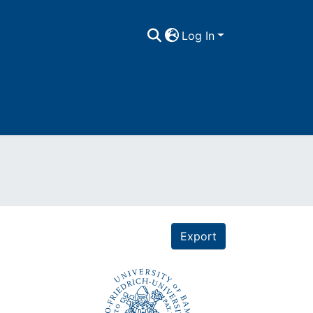
Log In
Export