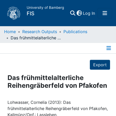
University of Bamberg
(current)
FIS
Log In
Home
Home
Research Outputs
Publications
Das frühmittelalterliche Reihengräberfeld von Pfakofen
Publications
Details
Research Data
Export
Projects
Das frühmittelalterliche
Reihengräberfeld von Pfakofen
People
Institutions
Lohwasser, Cornelia (2013): Das
frühmittelalterliche Reihengräberfeld von Pfakofen,
Kallmünz/Opf.: Lassleben.