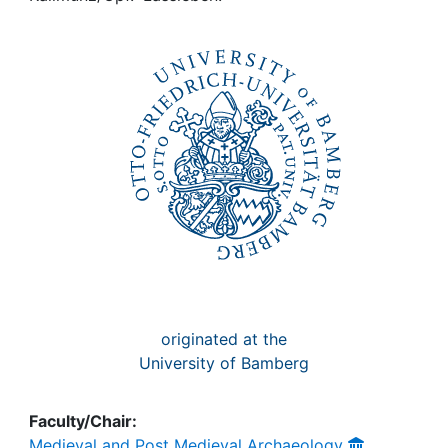
Awards
My FIS
Help
originated at the
University of Bamberg
Faculty/Chair:
Medieval and Post Medieval Archaeology