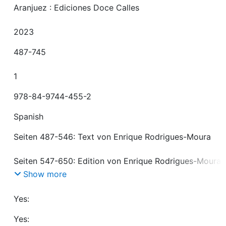
Aranjuez : Ediciones Doce Calles
2023
487-745
1
978-84-9744-455-2
Spanish
Seiten 487-546: Text von Enrique Rodrigues-Moura
Seiten 547-650: Edition von Enrique Rodrigues-Moura 
Dramas von Lope de Vega: »El Brasil restituido«
Show more
Seiten 651-745: Edition von Enrique Rodrigues-Moura 
Yes:
Dramas von João António Correa: »Pérdida y restaurac
Yes:
de la Bahía de Todos Santos«