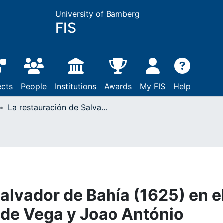
University of Bamberg
FIS
ects
People
Institutions
Awards
My FIS
Help
La restauración de Salvador de Bahía (1625) en el teatro ibérico : Lope de Vega y Joao António Correa
alvador de Bahía (1625) en e
e de Vega y Joao António