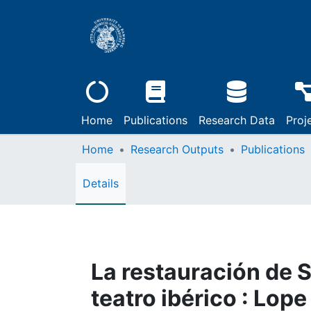
Home
Publications
Research Data
Proj
Home
Research Outputs
Publications
Details
La restauración de S
teatro ibérico : Lop