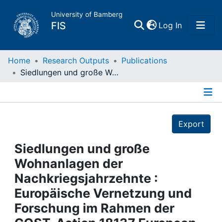
University of Bamberg
(current)
FIS
Log In
Home
Home
Research Outputs
Publications
Siedlungen und große Wohnanlagen der Nachkriegsjahrzehnte : Europäische Vernetzung und Forschung im Rahmen der COST-Action 18137 European Middle Class Mass Housing
Publications
Details
Research Data
Export
Projects
Siedlungen und große
Wohnanlagen der
People
Nachkriegsjahrzehnte :
Europäische Vernetzung und
Institutions
Forschung im Rahmen der