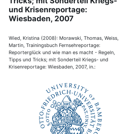
Tricks; mit Sonderteil Kriegs-
Awards
und Krisenreportage:
My FIS
Wiesbaden, 2007
Help
Wied, Kristina (2008): Morawski, Thomas, Weiss,
Martin, Trainingsbuch Fernsehreportage:
Reporterglück und wie man es macht - Regeln,
Tipps und Tricks; mit Sonderteil Kriegs- und
Krisenreportage: Wiesbaden, 2007, in.: