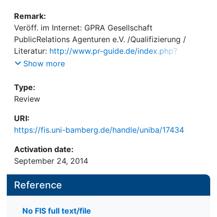
Remark:
Veröff. im Internet: GPRA Gesellschaft
PublicRelations Agenturen e.V. /Qualifizierung /
Literatur:
http://www.pr-guide.de/index.php
?
id=181&tx_taliterature_pi1[backPid]=267&tx_talitera
Show more
ture_pi1[showUid]=1209&cHash=a23d31b164
Type:
Review
URI:
https://fis.uni-bamberg.de/handle/uniba/17434
Activation date:
September 24, 2014
Reference
No FIS full text/file