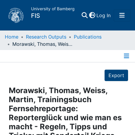
University of Bamberg
(current)
FIS
Log In
Home
Home
Research Outputs
Publications
Morawski, Thomas, Weiss, Martin, Trainingsbuch Fernsehreportage: Reporterglück und wie man es macht - Regeln, Tipps und Tricks; mit Sonderteil Kriegs- und Krisenreportage: Wiesbaden, 2007
Publications
Details
Research Data
Export
Projects
Morawski, Thomas, Weiss,
Martin, Trainingsbuch
People
Fernsehreportage:
Reporterglück und wie man es
Institutions
macht - Regeln, Tipps und