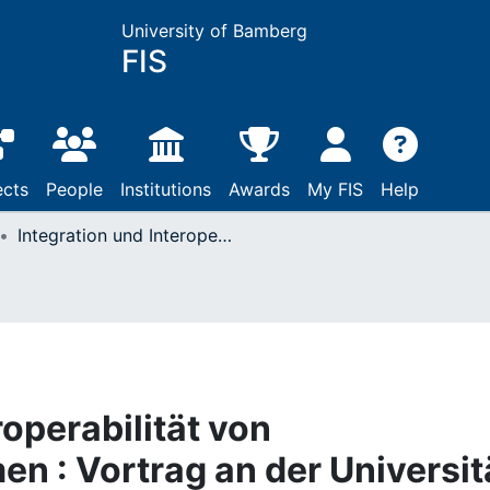
University of Bamberg
FIS
ects
People
Institutions
Awards
My FIS
Help
Integration und Interoperabilität von Anwendungssystemen : Vortrag an der Universität Erlangen-Nürnberg, Januar 2003
roperabilität von
 : Vortrag an der Universit