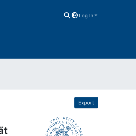
Log In
Export
ät