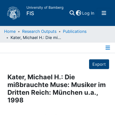
University of Bamberg
(current)
FIS
Log In
Home
Home
Research Outputs
Publications
Kater, Michael H.: Die mißbrauchte Muse: Musiker im Dritten Reich: München u.a., 1998
Publications
Details
Research Data
Export
Projects
Kater, Michael H.: Die
mißbrauchte Muse: Musiker im
People
Dritten Reich: München u.a.,
1998
Institutions