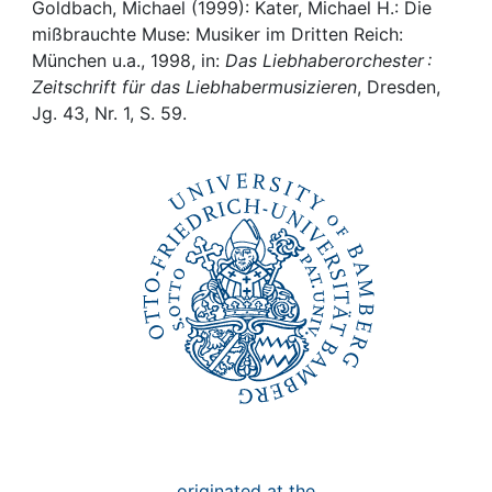
Awards
Goldbach, Michael (1999): Kater, Michael H.: Die
mißbrauchte Muse: Musiker im Dritten Reich:
My FIS
München u.a., 1998, in:
Das Liebhaberorchester :
Zeitschrift für das Liebhabermusizieren
, Dresden,
Jg. 43, Nr. 1, S. 59.
Help
originated at the