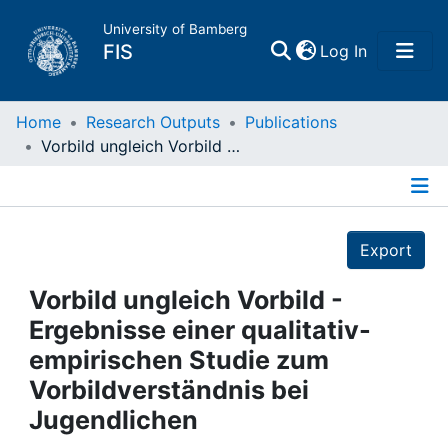
University of Bamberg
(current)
FIS
Log In
Home
Home
Research Outputs
Publications
Vorbild ungleich Vorbild - Ergebnisse einer qualitativ-empirischen Studie zum Vorbildverständnis bei Jugendlichen
Publications
Details
Research Data
Export
Projects
Vorbild ungleich Vorbild -
Ergebnisse einer qualitativ-
People
empirischen Studie zum
Vorbildverständnis bei
Institutions
Jugendlichen