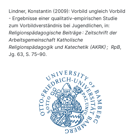
Awards
Lindner, Konstantin (2009): Vorbild ungleich Vorbild
My FIS
- Ergebnisse einer qualitativ-empirischen Studie
zum Vorbildverständnis bei Jugendlichen, in:
Help
Religionspädagogische Beiträge : Zeitschrift der
Arbeitsgemeinschaft Katholische
Religionspädagogik und Katechetik (AKRK) ; RpB
,
Jg. 63, S. 75–90.