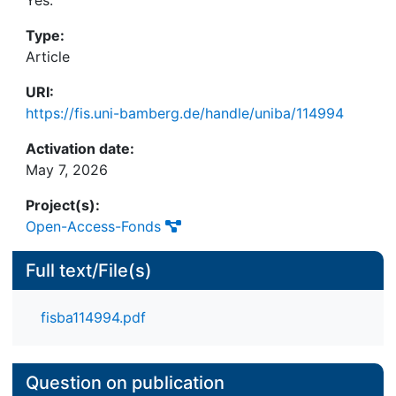
Yes:
between computer science and media education
abzugrenzen und zugleich sinnvoll zu verzahnen.
areas of competence in teacher training, while at
Type:
the same time integrating them in a meaningful
Article
way, is discussed.
URI:
https://fis.uni-bamberg.de/handle/uniba/114994
Activation date:
May 7, 2026
Project(s):
Open-Access-Fonds
Full text/File(s)
fisba114994.pdf
Question on publication