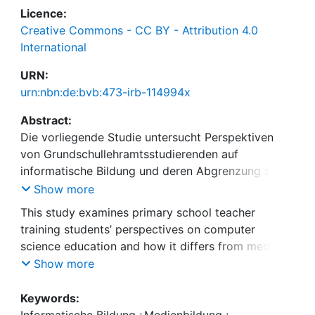
Licence:
Creative Commons - CC BY - Attribution 4.0
International
URN:
urn:nbn:de:bvb:473-irb-114994x
Abstract:
Die vorliegende Studie untersucht Perspektiven
von Grundschullehramtsstudierenden auf
informatische Bildung und deren Abgrenzung zu
Medienbildung. In einem querschnittlichen Mixed-
Show more
Methods-Design wurden 224 Studierende mittels
This study examines primary school teacher
Online-Fragebogen zu ihren inhaltlichen
training students’ perspectives on computer
Vorstellungen und dem Lernnutzen informatischer
science education and how it differs from media
Bildung für Grundschulkinder aus Sicht der
education. In a cross-sectional mixed-methods
Show more
Studierenden befragt. Auf Basis von
design, 224 students were surveyed using an
Freitextantworten wurden insgesamt 798
online questionnaire about their ideas on the
Keywords:
Nennungen inhaltsanalytisch ausgewertet und
content and learning benefits of computer science