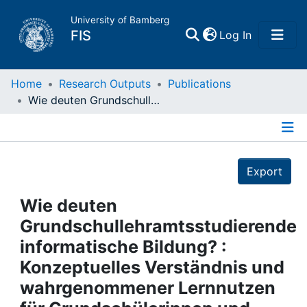
University of Bamberg
(current)
FIS
Log In
Home
Home
Research Outputs
Publications
Wie deuten Grundschullehramtsstudierende informatische Bildung? : Konzeptuelles Verständnis und wahrgenommener Lernnutzen für Grundschülerinnen und -schüler
Publications
Details
Research Data
Export
Projects
Wie deuten
Grundschullehramtsstudierende
People
informatische Bildung? :
Konzeptuelles Verständnis und
Institutions
wahrgenommener Lernnutzen