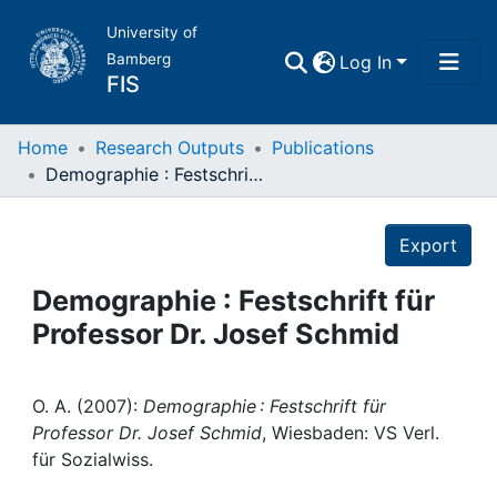
University of
Bamberg
Log In
FIS
Home
Home
Research Outputs
Publications
Demographie : Festschrift für Professor Dr. Josef Schmid
Publications
Details
Export
Research Data
Demographie : Festschrift für
Projects
Professor Dr. Josef Schmid
People
O. A. (2007):
Demographie : Festschrift für
Professor Dr. Josef Schmid
, Wiesbaden: VS Verl.
Institutions
für Sozialwiss.